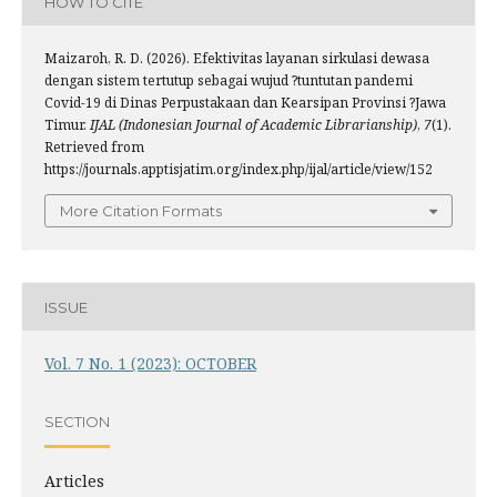
HOW TO CITE
Maizaroh, R. D. (2026). Efektivitas layanan sirkulasi dewasa
dengan sistem tertutup sebagai wujud ?tuntutan pandemi
Covid-19 di Dinas Perpustakaan dan Kearsipan Provinsi ?Jawa
Timur.
IJAL (Indonesian Journal of Academic Librarianship)
,
7
(1).
Retrieved from
https://journals.apptisjatim.org/index.php/ijal/article/view/152
More Citation Formats
ISSUE
Vol. 7 No. 1 (2023): OCTOBER
SECTION
Articles