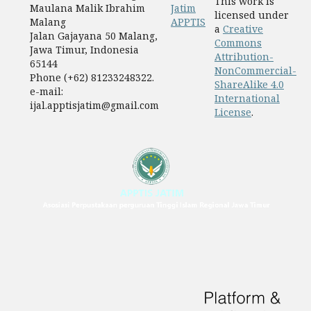
This work is
Maulana Malik Ibrahim
Jatim
licensed under
Malang
APPTIS
a
Creative
Jalan Gajayana 50 Malang,
Commons
Jawa Timur, Indonesia
Attribution-
65144
NonCommercial-
Phone (+62) 81233248322.
ShareAlike 4.0
e-mail:
International
ijal.apptisjatim@gmail.com
License
.