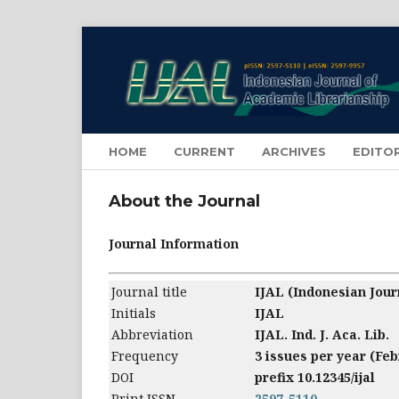
HOME
CURRENT
ARCHIVES
EDITO
About the Journal
Journal Information
Journal title
IJAL (Indonesian Jour
Initials
IJAL
Abbreviation
IJAL. Ind. J. Aca. Lib.
Frequency
3 issues per year (Feb
DOI
prefix 10.12345/ijal
Print ISSN
2597-5110