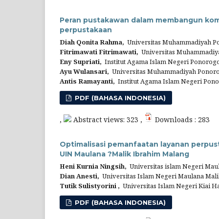
Peran pustakawan dalam membangun komun
perpustakaan
Diah Qonita Rahma,
Universitas Muhammadiyah Po
Fitrimawati‎ Fitrimawati‎,
Universitas Muhammadiya
Eny Supriati‎,
‎Institut Agama Islam Negeri Ponorog
Ayu Wulansari,
Universitas Muhammadiyah Ponoro
Antis Ramayanti,
Institut Agama Islam Negeri Pon
PDF (BAHASA INDONESIA)
,
Abstract views: 323 ,
Downloads : 283
Optimalisasi pemanfaatan layanan perpus
UIN Maulana ?Malik Ibrahim Malang
Heni Kurnia Ningsih,
Universitas islam Negeri Mau
Dian Anesti,
Universitas Islam Negeri Maulana Mal
Tutik Sulistyorini ‎,
Universitas Islam Negeri Kiai H
PDF (BAHASA INDONESIA)