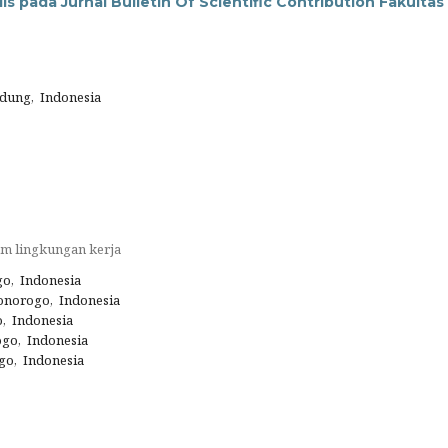
is pada Jurnal Bulletin Of Scientific Contribution Fakultas
ndung, Indonesia
am lingkungan kerja
o, Indonesia
onorogo, Indonesia
o, Indonesia
go, Indonesia
go, Indonesia