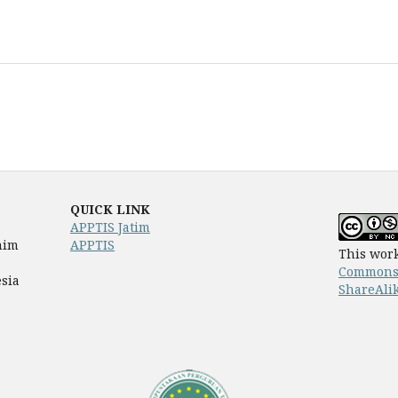
QUICK LINK
APPTIS Jatim
him
APPTIS
This work
Commons 
sia
ShareAlik