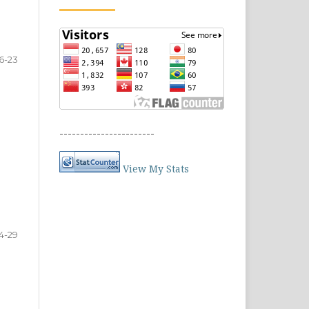
16-23
-----------------------
View My Stats
4-29