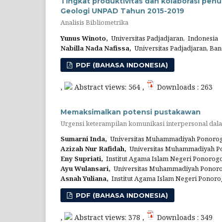
Tingkat produktivitas dan kolaborasi penul
Geologi UNPAD Tahun 2015-2019
Analisis Bibliometrika
Yunus Winoto,
Universitas Padjadjaran, Indonesia
Nabilla Nada Nafissa,
Universitas Padjadjaran, Ba
PDF (BAHASA INDONESIA)
,
Abstract views: 564 ,
Downloads : 263
Memaksimalkan potensi pustakawan
Urgensi keterampilan komunikasi interpersonal dal
Sumarni Inda,
Universitas Muhammadiyah Ponorog
Azizah Nur Rafidah,
‎Universitas Muhammadiyah P
Eny Supriati‎,
‎Institut Agama Islam Negeri Ponorog
Ayu Wulansari,
Universitas Muhammadiyah Ponoro
Asnah Yuliana,
‎Institut Agama Islam Negeri Ponoro
PDF (BAHASA INDONESIA)
,
Abstract views: 378 ,
Downloads : 349